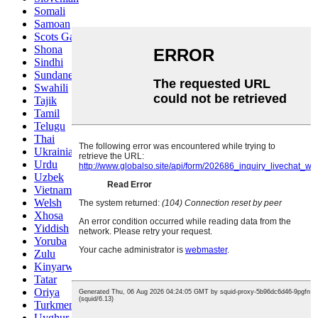
Somali
Samoan
Scots Gaelic
Shona
Sindhi
Sundanese
Swahili
Tajik
Tamil
Telugu
Thai
Ukrainian
Urdu
Uzbek
Vietnamese
Welsh
Xhosa
Yiddish
Yoruba
Zulu
Kinyarwanda
Tatar
Oriya
Turkmen
Uyghur