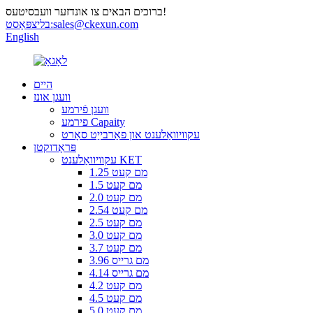
ברוכים הבאים צו אונדזער וועבסיטעס!
sales@ckexun.com
בליצפּאָסט:
English
היים
וועגן אונז
וועגן פֿירמע
פירמע Capaity
עקוויוואַלענט און פאַרבייַט סאָרט
פּראָדוקטן
עקוויוואַלענט KET
1.25 מם קעט
1.5 מם קעט
2.0 מם קעט
2.54 מם קעט
2.5 מם קעט
3.0 מם קעט
3.7 מם קעט
3.96 מם גרייס
4.14 מם גרייס
4.2 מם קעט
4.5 מם קעט
5.0 מם קעט