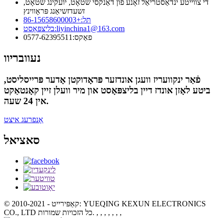
די צווייטע ינדאַסטריאַל זאָנע פון ​​דאַנקסי שטאָט, יועקינג שטאָט,
זשעדזשיאַנג פּראָווינץ
תּל:
+86-15658600003
liyinchina1@163.com
בליצפּאָסט:
פאַקס:
0577-62395511
נעוובריוו
פֿאַר ינקוועריז וועגן אונדזער פּראָדוקטן אָדער פּרייסליסט,
ביטע לאָזן אונדז דיין בליצפּאָסט און מיר וועלן זיין קאָנטאַקט
אין 24 שעה.
אָנפרעג איצט
סאציאל
© קאַפּירייט - 2010-2021: YUEQING KEXUN ELECTRONICS
, , , , , , ,
CO., LTD כל הזכויות שמורות.