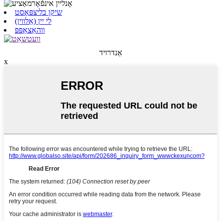
שיקן בליצפּאָסט
לי יין (אַלווין)
ווהאַצאַפּפּ
אַנדרויד
x