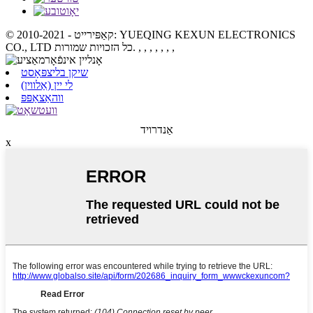
© קאַפּירייט - 2010-2021: YUEQING KEXUN ELECTRONICS
, , , , , , ,
CO., LTD כל הזכויות שמורות.
שיקן בליצפּאָסט
לי יין (אַלווין)
ווהאַצאַפּפּ
אַנדרויד
x