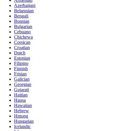
Armenian
Azerbaijani
Belarusian
Bengali
Bosnian
Bulgarian
Cebuano
Chichewa
Corsican
Croatian
Dutch
Estonian
Filipino
Finnish
Frisian
Galician
Georgian
Gujarati
Haitian
Hausa
Hawaiian
Hebrew
Hmong
Hungarian
Icelandic