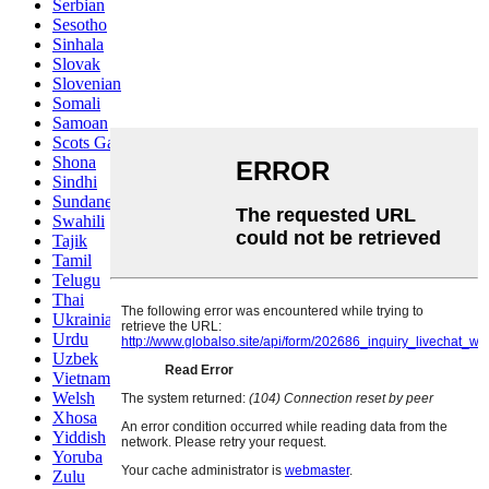
Serbian
Sesotho
Sinhala
Slovak
Slovenian
Somali
Samoan
Scots Gaelic
Shona
Sindhi
Sundanese
Swahili
Tajik
Tamil
Telugu
Thai
Ukrainian
Urdu
Uzbek
Vietnamese
Welsh
Xhosa
Yiddish
Yoruba
Zulu