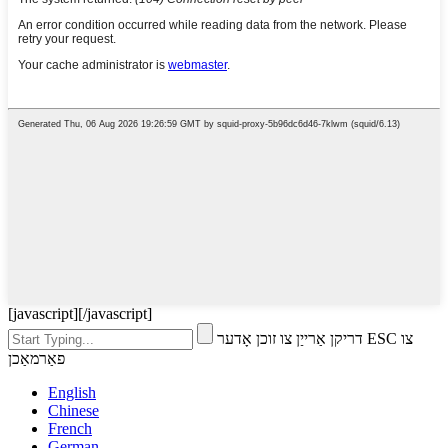
[javascript]
[/javascript]
דריקן אַרייַן צו זוכן אָדער ESC צו
פאַרמאַכן
English
Chinese
French
German