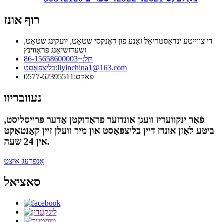
רוף אונז
די צווייטע ינדאַסטריאַל זאָנע פון ​​דאַנקסי שטאָט, יועקינג שטאָט,
זשעדזשיאַנג פּראָווינץ
תּל:
+86-15658600003
liyinchina1@163.com
בליצפּאָסט:
פאַקס:
0577-62395511
נעוובריוו
פֿאַר ינקוועריז וועגן אונדזער פּראָדוקטן אָדער פּרייסליסט,
ביטע לאָזן אונדז דיין בליצפּאָסט און מיר וועלן זיין קאָנטאַקט
אין 24 שעה.
אָנפרעג איצט
סאציאל