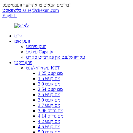
ברוכים הבאים צו אונדזער וועבסיטעס!
sales@ckexun.com
בליצפּאָסט:
English
היים
וועגן אונז
וועגן פֿירמע
פירמע Capaity
עקוויוואַלענט און פאַרבייַט סאָרט
פּראָדוקטן
עקוויוואַלענט KET
1.25 מם קעט
1.5 מם קעט
2.0 מם קעט
2.54 מם קעט
2.5 מם קעט
3.0 מם קעט
3.7 מם קעט
3.96 מם גרייס
4.14 מם גרייס
4.2 מם קעט
4.5 מם קעט
5.0 מם קעט