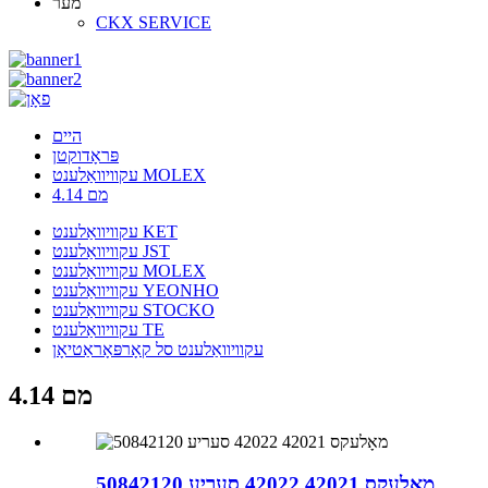
מער
CKX SERVICE
היים
פּראָדוקטן
עקוויוואַלענט MOLEX
4.14 מם
עקוויוואַלענט KET
עקוויוואַלענט JST
עקוויוואַלענט MOLEX
עקוויוואַלענט YEONHO
עקוויוואַלענט STOCKO
עקוויוואַלענט TE
עקוויוואַלענט סל קאָרפּאָראַטיאָן
4.14 מם
מאָלעקס 42021 42022 סעריע 50842120