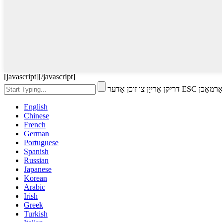
[javascript]
[/javascript]
 זוכן אָדער ESC צו פאַרמאַכן
English
Chinese
French
German
Portuguese
Spanish
Russian
Japanese
Korean
Arabic
Irish
Greek
Turkish