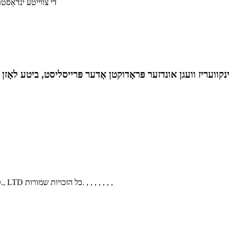
די צווייטע ינדאַסטרי
, , , , , , ,
© קאַפּירייט - 2010-2021: YUEQING KEXUN ELECTRONICS CO., LTD כל הזכויות שמורות.