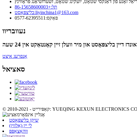
אַל זאָנע פון ​​דאַנקסי שטאָט, יועקינג שטאָט, זשעדזשיאַנג פּראָווינץ
תּל:
+86-15658600003
liyinchina1@163.com
בליצפּאָסט:
פאַקס:
0577-62395511
נעוובריוו
אָנפרעג איצט
סאציאל
שיקן בליצפּאָסט
לי יין (אַלווין)
ווהאַצאַפּפּ