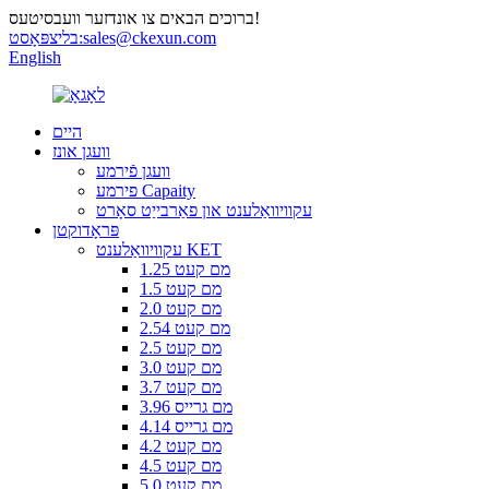
ברוכים הבאים צו אונדזער וועבסיטעס!
sales@ckexun.com
בליצפּאָסט:
English
היים
וועגן אונז
וועגן פֿירמע
פירמע Capaity
עקוויוואַלענט און פאַרבייַט סאָרט
פּראָדוקטן
עקוויוואַלענט KET
1.25 מם קעט
1.5 מם קעט
2.0 מם קעט
2.54 מם קעט
2.5 מם קעט
3.0 מם קעט
3.7 מם קעט
3.96 מם גרייס
4.14 מם גרייס
4.2 מם קעט
4.5 מם קעט
5.0 מם קעט