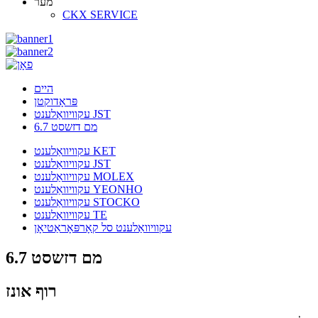
מער
CKX SERVICE
היים
פּראָדוקטן
עקוויוואַלענט JST
6.7 מם דזשסט
עקוויוואַלענט KET
עקוויוואַלענט JST
עקוויוואַלענט MOLEX
עקוויוואַלענט YEONHO
עקוויוואַלענט STOCKO
עקוויוואַלענט TE
עקוויוואַלענט סל קאָרפּאָראַטיאָן
6.7 מם דזשסט
רוף אונז