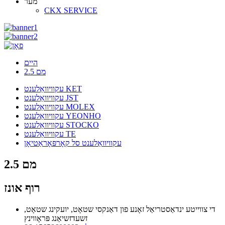
מער
CKX SERVICE
היים
2.5 מם
עקוויוואַלענט KET
עקוויוואַלענט JST
עקוויוואַלענט MOLEX
עקוויוואַלענט YEONHO
עקוויוואַלענט STOCKO
עקוויוואַלענט TE
עקוויוואַלענט סל קאָרפּאָראַטיאָן
2.5 מם
רוף אונז
די צווייטע ינדאַסטריאַל זאָנע פון ​​דאַנקסי שטאָט, יועקינג שטאָט,
זשעדזשיאַנג פּראָווינץ