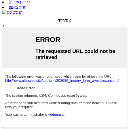
לי יין (אַלווין)
ווהאַצאַפּפּ
אַנדרויד
x