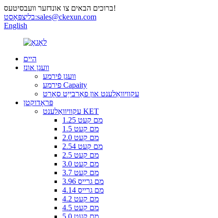
ברוכים הבאים צו אונדזער וועבסיטעס!
sales@ckexun.com
בליצפּאָסט:
English
היים
וועגן אונז
וועגן פֿירמע
פירמע Capaity
עקוויוואַלענט און פאַרבייַט סאָרט
פּראָדוקטן
עקוויוואַלענט KET
1.25 מם קעט
1.5 מם קעט
2.0 מם קעט
2.54 מם קעט
2.5 מם קעט
3.0 מם קעט
3.7 מם קעט
3.96 מם גרייס
4.14 מם גרייס
4.2 מם קעט
4.5 מם קעט
5.0 מם קעט