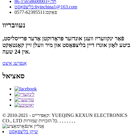
תּל:
+86-15658600003
liyinchina1@163.com
בליצפּאָסט:
פאַקס:
0577-62395511
נעוובריוו
פֿאַר ינקוועריז וועגן אונדזער פּראָדוקטן אָדער פּרייסליסט,
ביטע לאָזן אונדז דיין בליצפּאָסט און מיר וועלן זיין קאָנטאַקט
אין 24 שעה.
אָנפרעג איצט
סאציאל
© קאַפּירייט - 2010-2021: YUEQING KEXUN ELECTRONICS
, , , , , , ,
CO., LTD כל הזכויות שמורות.
שיקן בליצפּאָסט