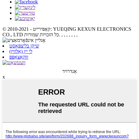
© קאַפּירייט - 2010-2021: YUEQING KEXUN ELECTRONICS
, , , , , , ,
CO., LTD כל הזכויות שמורות.
שיקן בליצפּאָסט
לי יין (אַלווין)
ווהאַצאַפּפּ
אַנדרויד
x