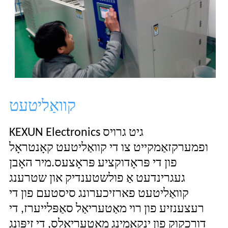
קוואַליטעט
KEXUN Electronics גיט גרויס
ופמערקזאַמקייט צו די קוואַליטעט קאָנטראָל
פון די פּראָדוקציע פּראָצעס.מיר האָבן
געגרינדעט אַ פולשטענדיק און שטרענג
קוואַליטעט פארזיכערונג סיסטעם פון די
רעצענזיע פון ​​רוי מאַטעריאַל סאַפּלייערז, די
דורכקוק פון ינקאַמינג מאַטעריאַלס, די זיפּונג