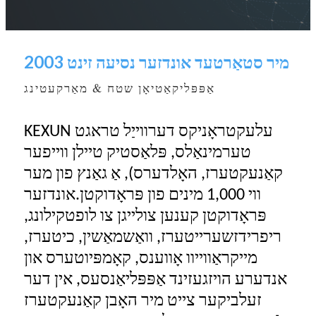
מיר סטאַרטעד אונדזער נסיעה זינט 2003
אַפּפּליקאַטיאָן שטח & מאַרקעטינג
KEXUN עלעקטראָניקס דערווייַל טראגט
טערמינאַלס, פּלאַסטיק טיילן ווייפער
קאַנעקטערז, האָלדערס), אַ גאַנץ פון מער
ווי 1,000 מינים פון פּראָדוקטן.אונדזער
פּראָדוקטן קענען צולייגן צו לופטקילונג,
ריפרידזשערייטערז, וואַשמאַשין, כיטערז,
מייקראַווייוו אָווענס, קאָמפּיוטערס און
אנדערע הויזגעזינד אַפּפּליאַנסעס, אין דער
זעלביקער צייט מיר האָבן קאַנעקטערז