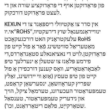
פון פּראָדוקטן אויף די פּראָדוקציע שורה און די
לעצט פּראָדוקט דורכקוק.
KEXUN אין סדר צו אַקטיוולי ריספּאַנד צו די
"
"
ינווייראַנמענאַל שוץ דירעקטיוו,
ROHS
אי.יו
עלעקטראָניק האט דורכגעקאָכט RoHS
מאַטעריאַל סוויטשינג פֿאַר אַ פול קייט פון
,
פּראָדוקטן.לויט די נאציאנאלע סטאַנדאַרדס
די
פירמע פּלאַנז צו שטעלן אַ ינערלעך טיפּ
לאַבאָראַטאָריע, וואָס קענען דורכפירן אַ פול
קייט פון טיפּ טעסץ (אַזאַ ווי יידזשינג, זאַלץ
שפּריץ קעראָוזשאַן, ינסערשאַן קראַפט,
טעמפּעראַטור העכערונג, טערמאַל ציקל, הויך
און נידעריק טעמפּעראַטור, טענסאַל
שטאַרקייַט, פלאַם ריטאַרדאַנט, וכו').