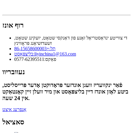
רוף אונז
די צווייטע ינדאַסטריאַל זאָנע פון ​​דאַנקסי שטאָט, יועקינג שטאָט,
זשעדזשיאַנג פּראָווינץ
תּל:
+86-15658600003
liyinchina1@163.com
בליצפּאָסט:
פאַקס:
0577-62395511
נעוובריוו
פֿאַר ינקוועריז וועגן אונדזער פּראָדוקטן אָדער פּרייסליסט,
ביטע לאָזן אונדז דיין בליצפּאָסט און מיר וועלן זיין קאָנטאַקט
אין 24 שעה.
אָנפרעג איצט
סאציאל