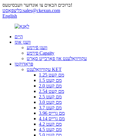
ברוכים הבאים צו אונדזער וועבסיטעס!
sales@ckexun.com
בליצפּאָסט:
English
היים
וועגן אונז
וועגן פֿירמע
פירמע Capaity
עקוויוואַלענט און פאַרבייַט סאָרט
פּראָדוקטן
עקוויוואַלענט KET
1.25 מם קעט
1.5 מם קעט
2.0 מם קעט
2.54 מם קעט
2.5 מם קעט
3.0 מם קעט
3.7 מם קעט
3.96 מם גרייס
4.14 מם גרייס
4.2 מם קעט
4.5 מם קעט
5.0 מם קעט