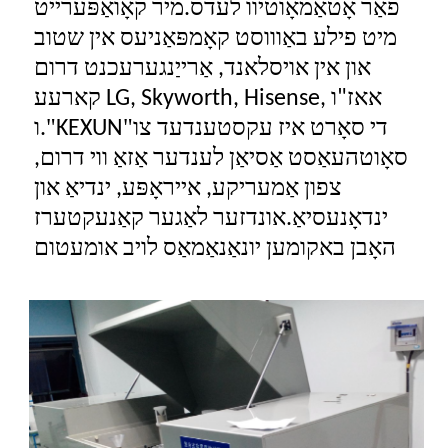
פֿאַר אָטאַמאָוטיוו לעדס.מיר קאָואַפּערייט
מיט פילע באַוווסט קאָמפּאַניעס אין שטוב
און אין אויסלאנד, אַרייַנגערעכנט דרום
קארעע LG, Skyworth, Hisense, אאז"ו
"
"
די סאָרט איז עקסטענדעד צו
KEXUN
ו.
סאָוטהעאַסט אַסיאַן לענדער אַזאַ ווי דרום,
צפון אַמעריקע, אייראָפּע, ינדיאַ און
ינדאָנעסיאַ.אונדזער לאַגער קאַנעקטערז
האָבן באקומען יונאַנאַמאַס לויב אומעטום