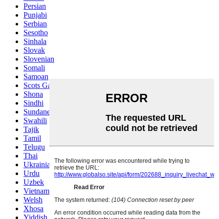
Persian
Punjabi
Serbian
Sesotho
Sinhala
Slovak
Slovenian
Somali
Samoan
Scots Gaelic
Shona
Sindhi
Sundanese
Swahili
Tajik
Tamil
Telugu
Thai
Ukrainian
Urdu
Uzbek
Vietnamese
Welsh
Xhosa
Yiddish