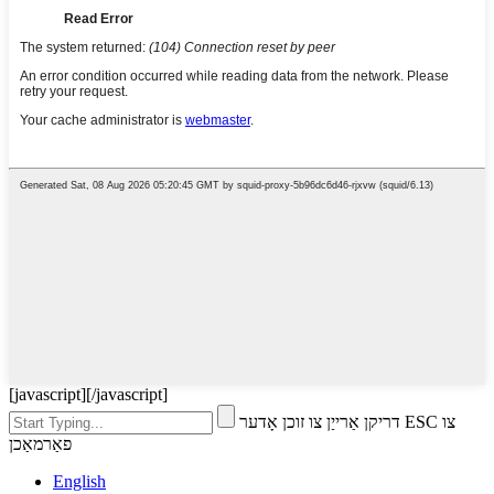
[javascript]
[/javascript]
דריקן אַרייַן צו זוכן אָדער ESC צו
פאַרמאַכן
English