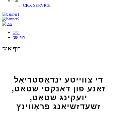
מער
CKX SERVICE
היים
רוף אונז
רוף אונז
די צווייטע ינדאַסטריאַל
זאָנע פון ​​דאַנקסי שטאָט,
יועקינג שטאָט,
זשעדזשיאַנג פּראָווינץ