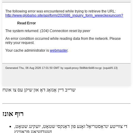
שרייב דיין אָנזאָג דאָ און שיקן עס צו אונדז
רוף אונז
די צווייטע ינדאַסטריאַל זאָנע פון ​​דאַנקסי שטאָט, יועקינג שטאָט,
זשעדזשיאַנג פּראָווינץ