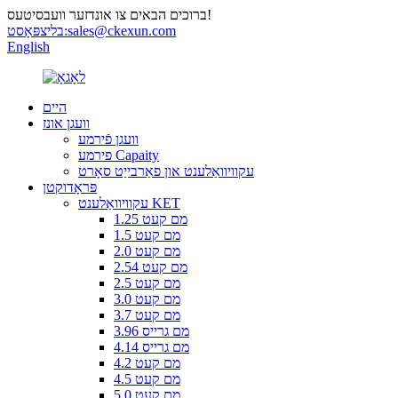
ברוכים הבאים צו אונדזער וועבסיטעס!
sales@ckexun.com
בליצפּאָסט:
English
היים
וועגן אונז
וועגן פֿירמע
פירמע Capaity
עקוויוואַלענט און פאַרבייַט סאָרט
פּראָדוקטן
עקוויוואַלענט KET
1.25 מם קעט
1.5 מם קעט
2.0 מם קעט
2.54 מם קעט
2.5 מם קעט
3.0 מם קעט
3.7 מם קעט
3.96 מם גרייס
4.14 מם גרייס
4.2 מם קעט
4.5 מם קעט
5.0 מם קעט