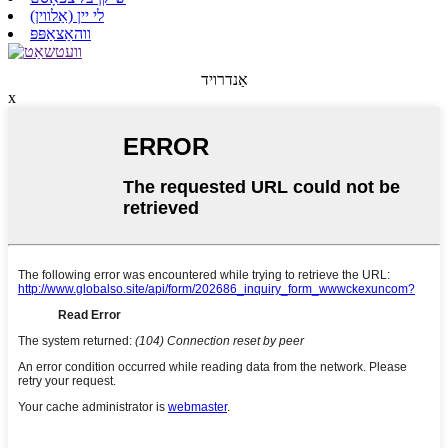
לי יין (אַלווין)
ווהאַצאַפּפּ
אַנדרויד
x