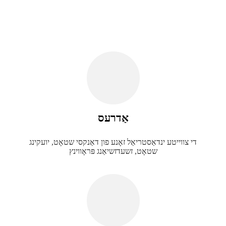
אַדרעס
די צווייטע ינדאַסטריאַל זאָנע פון ​​דאַנקסי שטאָט, יועקינג
שטאָט, זשעדזשיאַנג פּראָווינץ