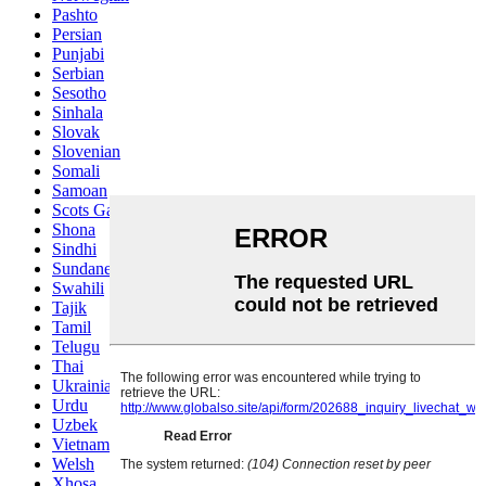
Pashto
Persian
Punjabi
Serbian
Sesotho
Sinhala
Slovak
Slovenian
Somali
Samoan
Scots Gaelic
Shona
Sindhi
Sundanese
Swahili
Tajik
Tamil
Telugu
Thai
Ukrainian
Urdu
Uzbek
Vietnamese
Welsh
Xhosa