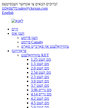
ברוכים הבאים צו אונדזער וועבסיטעס!
sales@ckexun.com
בליצפּאָסט:
English
היים
וועגן אונז
וועגן פֿירמע
פירמע Capaity
עקוויוואַלענט און פאַרבייַט סאָרט
פּראָדוקטן
עקוויוואַלענט KET
1.25 מם קעט
1.5 מם קעט
2.0 מם קעט
2.54 מם קעט
2.5 מם קעט
3.0 מם קעט
3.7 מם קעט
3.96 מם גרייס
4.14 מם גרייס
4.2 מם קעט
4.5 מם קעט
5.0 מם קעט