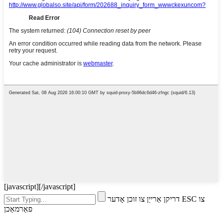
[javascript]
[/javascript]
דריקן אַרייַן צו זוכן אָדער ESC צו
פאַרמאַכן