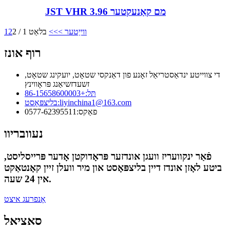
JST VHR 3.96 מם קאַנעקטער
ווייַטער >
>>
בלאַט 1 / 2
2
1
רוף אונז
די צווייטע ינדאַסטריאַל זאָנע פון ​​דאַנקסי שטאָט, יועקינג שטאָט,
זשעדזשיאַנג פּראָווינץ
תּל:
+86-15658600003
liyinchina1@163.com
בליצפּאָסט:
פאַקס:
0577-62395511
נעוובריוו
פֿאַר ינקוועריז וועגן אונדזער פּראָדוקטן אָדער פּרייסליסט,
ביטע לאָזן אונדז דיין בליצפּאָסט און מיר וועלן זיין קאָנטאַקט
אין 24 שעה.
אָנפרעג איצט
סאציאל