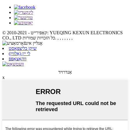
© קאַפּירייט - 2010-2021: YUEQING KEXUN ELECTRONICS
, , , , , , ,
CO., LTD כל הזכויות שמורות.
שיקן בליצפּאָסט
לי יין (אַלווין)
ווהאַצאַפּפּ
אַנדרויד
x