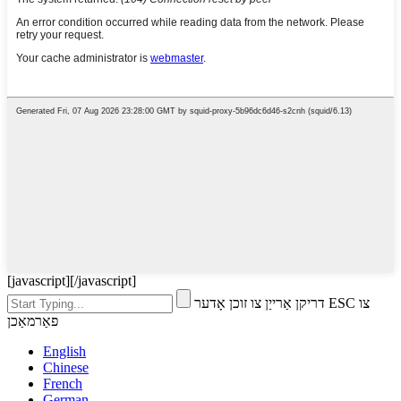
[javascript]
[/javascript]
דריקן אַרייַן צו זוכן אָדער ESC צו
פאַרמאַכן
English
Chinese
French
German