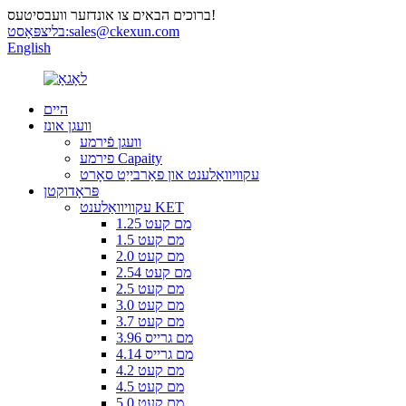
ברוכים הבאים צו אונדזער וועבסיטעס!
sales@ckexun.com
בליצפּאָסט:
English
היים
וועגן אונז
וועגן פֿירמע
פירמע Capaity
עקוויוואַלענט און פאַרבייַט סאָרט
פּראָדוקטן
עקוויוואַלענט KET
1.25 מם קעט
1.5 מם קעט
2.0 מם קעט
2.54 מם קעט
2.5 מם קעט
3.0 מם קעט
3.7 מם קעט
3.96 מם גרייס
4.14 מם גרייס
4.2 מם קעט
4.5 מם קעט
5.0 מם קעט