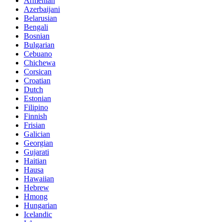
Armenian
Azerbaijani
Belarusian
Bengali
Bosnian
Bulgarian
Cebuano
Chichewa
Corsican
Croatian
Dutch
Estonian
Filipino
Finnish
Frisian
Galician
Georgian
Gujarati
Haitian
Hausa
Hawaiian
Hebrew
Hmong
Hungarian
Icelandic