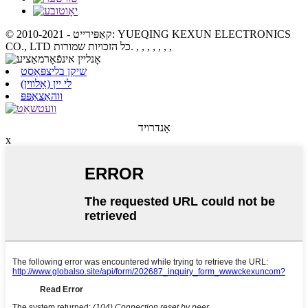
© קאַפּירייט - 2010-2021: YUEQING KEXUN ELECTRONICS
, , , , , , ,
CO., LTD כל הזכויות שמורות.
שיקן בליצפּאָסט
לי יין (אַלווין)
ווהאַצאַפּפּ
אַנדרויד
x