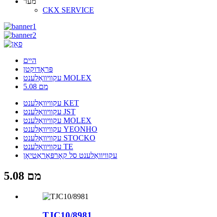
מער
CKX SERVICE
היים
פּראָדוקטן
עקוויוואַלענט MOLEX
5.08 מם
עקוויוואַלענט KET
עקוויוואַלענט JST
עקוויוואַלענט MOLEX
עקוויוואַלענט YEONHO
עקוויוואַלענט STOCKO
עקוויוואַלענט TE
עקוויוואַלענט סל קאָרפּאָראַטיאָן
5.08 מם
TJC10/8981