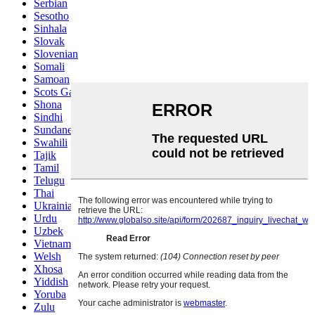
Serbian
Sesotho
Sinhala
Slovak
Slovenian
Somali
Samoan
Scots Gaelic
Shona
Sindhi
Sundanese
Swahili
Tajik
Tamil
Telugu
Thai
Ukrainian
Urdu
Uzbek
Vietnamese
Welsh
Xhosa
Yiddish
Yoruba
Zulu