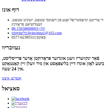
רוף אונז
די צווייטע ינדאַסטריאַל זאָנע פון ​​דאַנקסי שטאָט, יועקינג שטאָט,
זשעדזשיאַנג פּראָווינץ
תּל:
+86-15658600003
liyinchina1@163.com
בליצפּאָסט:
פאַקס:
0577-62395511
נעוובריוו
פֿאַר ינקוועריז וועגן אונדזער פּראָדוקטן אָדער פּרייסליסט,
ביטע לאָזן אונדז דיין בליצפּאָסט און מיר וועלן זיין קאָנטאַקט
אין 24 שעה.
אָנפרעג איצט
סאציאל