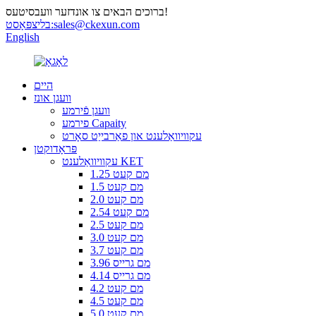
ברוכים הבאים צו אונדזער וועבסיטעס!
sales@ckexun.com
בליצפּאָסט:
English
היים
וועגן אונז
וועגן פֿירמע
פירמע Capaity
עקוויוואַלענט און פאַרבייַט סאָרט
פּראָדוקטן
עקוויוואַלענט KET
1.25 מם קעט
1.5 מם קעט
2.0 מם קעט
2.54 מם קעט
2.5 מם קעט
3.0 מם קעט
3.7 מם קעט
3.96 מם גרייס
4.14 מם גרייס
4.2 מם קעט
4.5 מם קעט
5.0 מם קעט