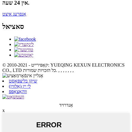
אין 24 שעה.
אָנפרעג איצט
סאציאל
© קאַפּירייט - 2010-2021: YUEQING KEXUN ELECTRONICS
, , , , , , ,
CO., LTD כל הזכויות שמורות.
שיקן בליצפּאָסט
לי יין (אַלווין)
ווהאַצאַפּפּ
אַנדרויד
x