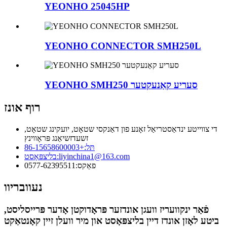
YEONHO 25045HP
YEONHO CONNECTOR SMH250L
YEONHO SMH250 סעריע קאַנעקטער
רוף אונז
די צווייטע ינדאַסטריאַל זאָנע פון ​​דאַנקסי שטאָט, יועקינג שטאָט,
זשעדזשיאַנג פּראָווינץ
תּל:
+86-15658600003
liyinchina1@163.com
בליצפּאָסט:
פאַקס:
0577-62395511
נעוובריוו
פֿאַר ינקוועריז וועגן אונדזער פּראָדוקטן אָדער פּרייסליסט,
ביטע לאָזן אונדז דיין בליצפּאָסט און מיר וועלן זיין קאָנטאַקט