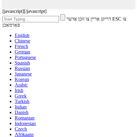
[javascript]
[/javascript]
דריקן אַרייַן צו זוכן אָדער ESC צו
פאַרמאַכן
English
Chinese
French
German
Portuguese
Spanish
Russian
Japanese
Korean
Arabic
Irish
Greek
Turkish
Italian
Danish
Romanian
Indonesian
Czech
Afrikaans