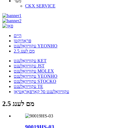
מער
CKX SERVICE
היים
פּראָדוקטן
עקוויוואַלענט YEONHO
2.5 מם לענג
עקוויוואַלענט KET
עקוויוואַלענט JST
עקוויוואַלענט MOLEX
עקוויוואַלענט YEONHO
עקוויוואַלענט STOCKO
עקוויוואַלענט TE
עקוויוואַלענט סל קאָרפּאָראַטיאָן
2.5 מם לענג
90019HS-03