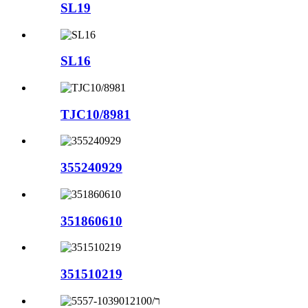
SL19
SL16
TJC10/8981
355240929
351860610
351510219