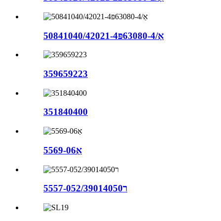
50841040/42021-4אַ/63080-4פּ
359659223
351840400
5569-06אַ
5557-05ר2/39014050