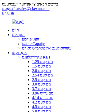
ברוכים הבאים צו אונדזער וועבסיטעס!
sales@ckexun.com
בליצפּאָסט:
English
היים
וועגן אונז
וועגן פֿירמע
פירמע Capaity
עקוויוואַלענט און פאַרבייַט סאָרט
פּראָדוקטן
עקוויוואַלענט KET
1.25 מם קעט
1.5 מם קעט
2.0 מם קעט
2.54 מם קעט
2.5 מם קעט
3.0 מם קעט
3.7 מם קעט
3.96 מם גרייס
4.14 מם גרייס
4.2 מם קעט
4.5 מם קעט
5.0 מם קעט