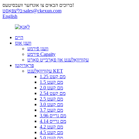
ברוכים הבאים צו אונדזער וועבסיטעס!
sales@ckexun.com
בליצפּאָסט:
English
היים
וועגן אונז
וועגן פֿירמע
פירמע Capaity
עקוויוואַלענט און פאַרבייַט סאָרט
פּראָדוקטן
עקוויוואַלענט KET
1.25 מם קעט
1.5 מם קעט
2.0 מם קעט
2.54 מם קעט
2.5 מם קעט
3.0 מם קעט
3.7 מם קעט
3.96 מם גרייס
4.14 מם גרייס
4.2 מם קעט
4.5 מם קעט
5.0 מם קעט