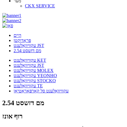
מער
CKX SERVICE
היים
פּראָדוקטן
עקוויוואַלענט JST
2.54 מם דזשסט
עקוויוואַלענט KET
עקוויוואַלענט JST
עקוויוואַלענט MOLEX
עקוויוואַלענט YEONHO
עקוויוואַלענט STOCKO
עקוויוואַלענט TE
עקוויוואַלענט סל קאָרפּאָראַטיאָן
2.54 מם דזשסט
רוף אונז