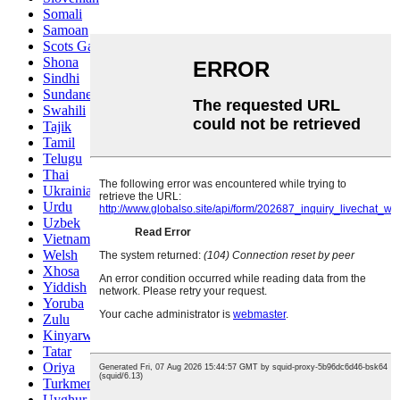
Somali
Samoan
Scots Gaelic
Shona
Sindhi
Sundanese
Swahili
Tajik
Tamil
Telugu
Thai
Ukrainian
Urdu
Uzbek
Vietnamese
Welsh
Xhosa
Yiddish
Yoruba
Zulu
Kinyarwanda
Tatar
Oriya
Turkmen
Uyghur