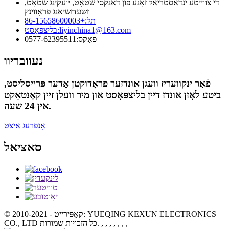
די צווייטע ינדאַסטריאַל זאָנע פון ​​דאַנקסי שטאָט, יועקינג שטאָט,
זשעדזשיאַנג פּראָווינץ
תּל:
+86-15658600003
liyinchina1@163.com
בליצפּאָסט:
פאַקס:
0577-62395511
נעוובריוו
פֿאַר ינקוועריז וועגן אונדזער פּראָדוקטן אָדער פּרייסליסט,
ביטע לאָזן אונדז דיין בליצפּאָסט און מיר וועלן זיין קאָנטאַקט
אין 24 שעה.
אָנפרעג איצט
סאציאל
© קאַפּירייט - 2010-2021: YUEQING KEXUN ELECTRONICS
, , , , , , ,
CO., LTD כל הזכויות שמורות.