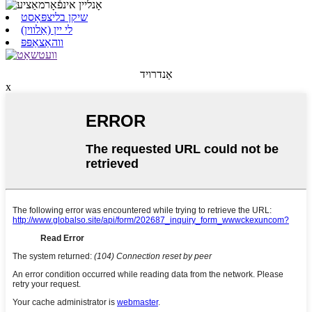
שיקן בליצפּאָסט
לי יין (אַלווין)
ווהאַצאַפּפּ
אַנדרויד
x