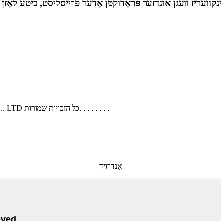
, , , , , , ,
© קאַפּירייט - 2010-2021: YUEQING KEXUN ELECTRONICS CO., LTD כל הזכויות שמורות.
אַנדרויד