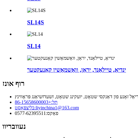
SL14S
SL14
ינדיאַ, טיילאַנד, יראַן, וואַשמאַשין קאַנעקטער
רוף אונז
אַל זאָנע פון ​​דאַנקסי שטאָט, יועקינג שטאָט, זשעדזשיאַנג פּראָווינץ
תּל:
+86-15658600003
liyinchina1@163.com
בליצפּאָסט:
פאַקס:
0577-62395511
נעוובריוו