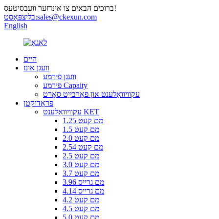
ברוכים הבאים צו אונדזער וועבסיטעס!
sales@ckexun.com
בליצפּאָסט:
English
היים
וועגן אונז
וועגן פֿירמע
פירמע Capaity
עקוויוואַלענט און פאַרבייַט סאָרט
פּראָדוקטן
עקוויוואַלענט KET
1.25 מם קעט
1.5 מם קעט
2.0 מם קעט
2.54 מם קעט
2.5 מם קעט
3.0 מם קעט
3.7 מם קעט
3.96 מם גרייס
4.14 מם גרייס
4.2 מם קעט
4.5 מם קעט
5.0 מם קעט