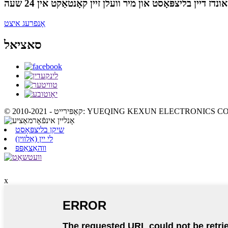
אָנפרעג איצט
סאציאל
שיקן בליצפּאָסט
לי יין (אַלווין)
ווהאַצאַפּפּ
x