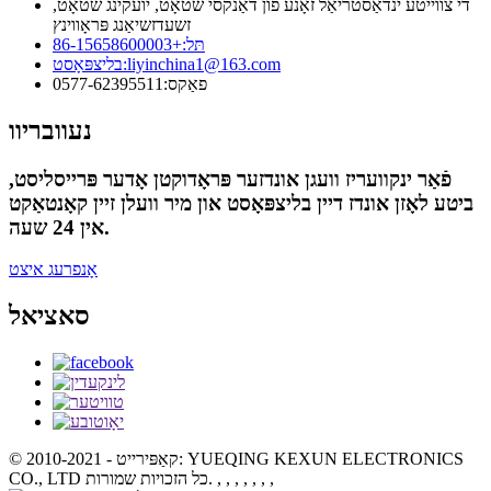
די צווייטע ינדאַסטריאַל זאָנע פון ​​דאַנקסי שטאָט, יועקינג שטאָט,
זשעדזשיאַנג פּראָווינץ
תּל:
+86-15658600003
liyinchina1@163.com
בליצפּאָסט:
פאַקס:
0577-62395511
נעוובריוו
פֿאַר ינקוועריז וועגן אונדזער פּראָדוקטן אָדער פּרייסליסט,
ביטע לאָזן אונדז דיין בליצפּאָסט און מיר וועלן זיין קאָנטאַקט
אין 24 שעה.
אָנפרעג איצט
סאציאל
© קאַפּירייט - 2010-2021: YUEQING KEXUN ELECTRONICS
, , , , , , ,
CO., LTD כל הזכויות שמורות.