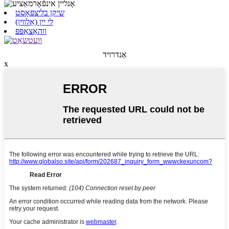
שיקן בליצפּאָסט
לי יין (אַלווין)
ווהאַצאַפּפּ
אַנדרויד
x