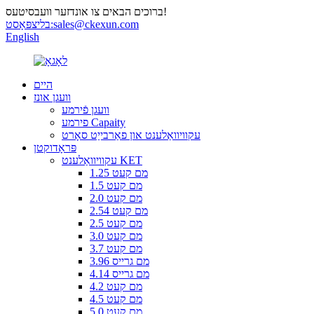
ברוכים הבאים צו אונדזער וועבסיטעס!
sales@ckexun.com
בליצפּאָסט:
English
היים
וועגן אונז
וועגן פֿירמע
פירמע Capaity
עקוויוואַלענט און פאַרבייַט סאָרט
פּראָדוקטן
עקוויוואַלענט KET
1.25 מם קעט
1.5 מם קעט
2.0 מם קעט
2.54 מם קעט
2.5 מם קעט
3.0 מם קעט
3.7 מם קעט
3.96 מם גרייס
4.14 מם גרייס
4.2 מם קעט
4.5 מם קעט
5.0 מם קעט