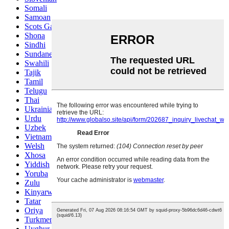
Somali
Samoan
Scots Gaelic
Shona
Sindhi
Sundanese
Swahili
Tajik
Tamil
Telugu
Thai
Ukrainian
Urdu
Uzbek
Vietnamese
Welsh
Xhosa
Yiddish
Yoruba
Zulu
Kinyarwanda
Tatar
Oriya
Turkmen
Uyghur