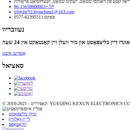
אַל זאָנע פון ​​דאַנקסי שטאָט, יועקינג שטאָט, זשעדזשיאַנג פּראָווינץ
תּל:
+86-15658600003
liyinchina1@163.com
בליצפּאָסט:
פאַקס:
0577-62395511
נעוובריוו
אָנפרעג איצט
סאציאל
שיקן בליצפּאָסט
לי יין (אַלווין)
ווהאַצאַפּפּ