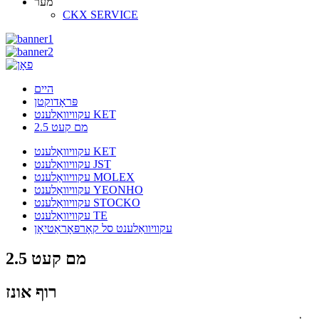
מער
CKX SERVICE
היים
פּראָדוקטן
עקוויוואַלענט KET
2.5 מם קעט
עקוויוואַלענט KET
עקוויוואַלענט JST
עקוויוואַלענט MOLEX
עקוויוואַלענט YEONHO
עקוויוואַלענט STOCKO
עקוויוואַלענט TE
עקוויוואַלענט סל קאָרפּאָראַטיאָן
2.5 מם קעט
רוף אונז