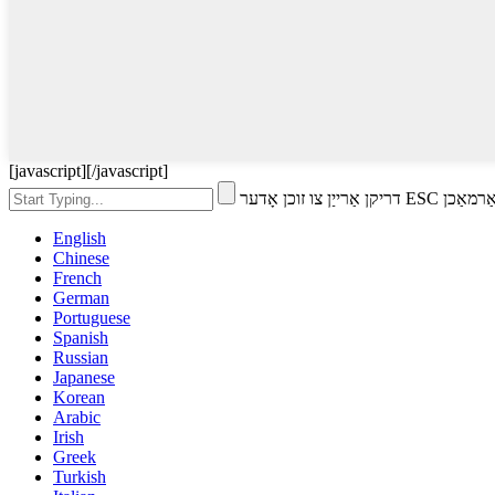
[javascript]
[/javascript]
 זוכן אָדער ESC צו פאַרמאַכן
English
Chinese
French
German
Portuguese
Spanish
Russian
Japanese
Korean
Arabic
Irish
Greek
Turkish