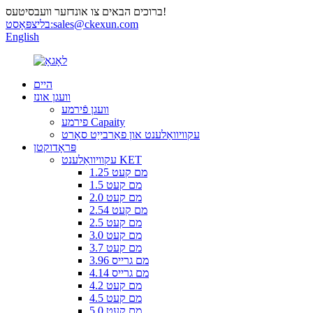
ברוכים הבאים צו אונדזער וועבסיטעס!
sales@ckexun.com
בליצפּאָסט:
English
היים
וועגן אונז
וועגן פֿירמע
פירמע Capaity
עקוויוואַלענט און פאַרבייַט סאָרט
פּראָדוקטן
עקוויוואַלענט KET
1.25 מם קעט
1.5 מם קעט
2.0 מם קעט
2.54 מם קעט
2.5 מם קעט
3.0 מם קעט
3.7 מם קעט
3.96 מם גרייס
4.14 מם גרייס
4.2 מם קעט
4.5 מם קעט
5.0 מם קעט