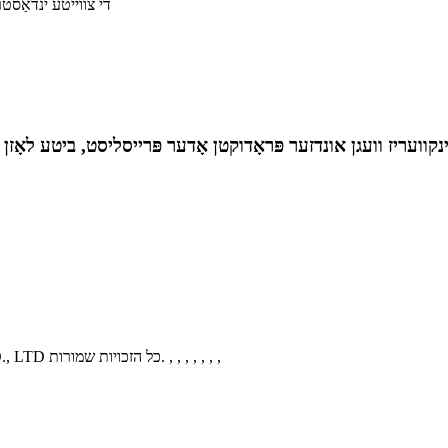
די צווייטע ינדאַסטרי
, , , , , , ,
© קאַפּירייט - 2010-2021: YUEQING KEXUN ELECTRONICS CO., LTD כל הזכויות שמורות.