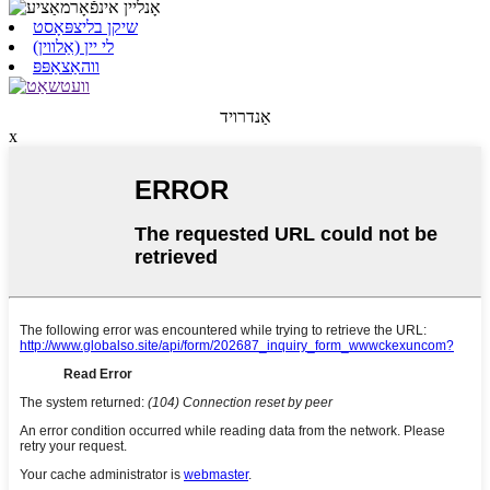
שיקן בליצפּאָסט
לי יין (אַלווין)
ווהאַצאַפּפּ
אַנדרויד
x