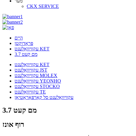
מער
CKX SERVICE
היים
פּראָדוקטן
עקוויוואַלענט KET
3.7 מם קעט
עקוויוואַלענט KET
עקוויוואַלענט JST
עקוויוואַלענט MOLEX
עקוויוואַלענט YEONHO
עקוויוואַלענט STOCKO
עקוויוואַלענט TE
עקוויוואַלענט סל קאָרפּאָראַטיאָן
3.7 מם קעט
רוף אונז