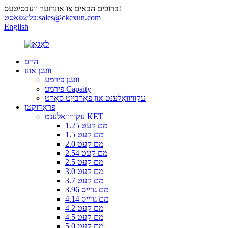
ברוכים הבאים צו אונדזער וועבסיטעס!
sales@ckexun.com
בליצפּאָסט:
English
היים
וועגן אונז
וועגן פֿירמע
פירמע Capaity
עקוויוואַלענט און פאַרבייַט סאָרט
פּראָדוקטן
עקוויוואַלענט KET
1.25 מם קעט
1.5 מם קעט
2.0 מם קעט
2.54 מם קעט
2.5 מם קעט
3.0 מם קעט
3.7 מם קעט
3.96 מם גרייס
4.14 מם גרייס
4.2 מם קעט
4.5 מם קעט
5.0 מם קעט