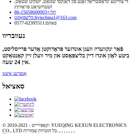
די צווייטע ינדאַסטריאַל זאָנע פון ​​דאַנקסי שטאָט, יועקינג שטאָט,
זשעדזשיאַנג פּראָווינץ
תּל:
+86-15658600003
liyinchina1@163.com
בליצפּאָסט:
פאַקס:
0577-62395511
נעוובריוו
פֿאַר ינקוועריז וועגן אונדזער פּראָדוקטן אָדער פּרייסליסט,
ביטע לאָזן אונדז דיין בליצפּאָסט און מיר וועלן זיין קאָנטאַקט
אין 24 שעה.
אָנפרעג איצט
סאציאל
© קאַפּירייט - 2010-2021: YUEQING KEXUN ELECTRONICS
, , , , , , ,
CO., LTD כל הזכויות שמורות.