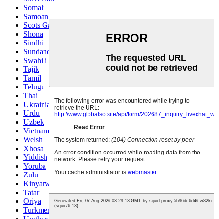
Somali
Samoan
Scots Gaelic
Shona
Sindhi
Sundanese
Swahili
Tajik
Tamil
Telugu
Thai
Ukrainian
Urdu
Uzbek
Vietnamese
Welsh
Xhosa
Yiddish
Yoruba
Zulu
Kinyarwanda
Tatar
Oriya
Turkmen
Uyghur