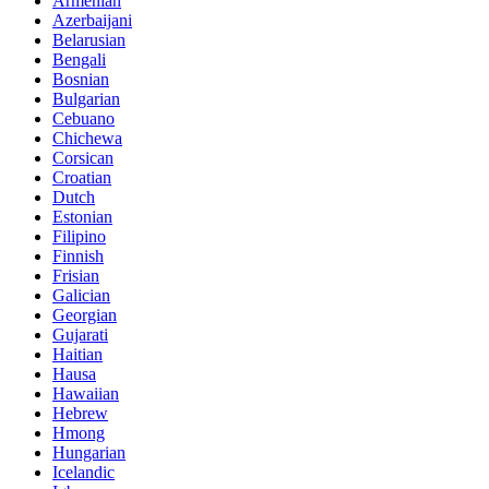
Armenian
Azerbaijani
Belarusian
Bengali
Bosnian
Bulgarian
Cebuano
Chichewa
Corsican
Croatian
Dutch
Estonian
Filipino
Finnish
Frisian
Galician
Georgian
Gujarati
Haitian
Hausa
Hawaiian
Hebrew
Hmong
Hungarian
Icelandic