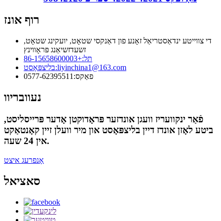
רוף אונז
די צווייטע ינדאַסטריאַל זאָנע פון ​​דאַנקסי שטאָט, יועקינג שטאָט,
זשעדזשיאַנג פּראָווינץ
תּל:
+86-15658600003
liyinchina1@163.com
בליצפּאָסט:
פאַקס:
0577-62395511
נעוובריוו
פֿאַר ינקוועריז וועגן אונדזער פּראָדוקטן אָדער פּרייסליסט,
ביטע לאָזן אונדז דיין בליצפּאָסט און מיר וועלן זיין קאָנטאַקט
אין 24 שעה.
אָנפרעג איצט
סאציאל