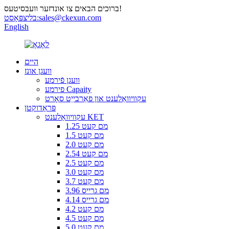
ברוכים הבאים צו אונדזער וועבסיטעס!
sales@ckexun.com
בליצפּאָסט:
English
היים
וועגן אונז
וועגן פֿירמע
פירמע Capaity
עקוויוואַלענט און פאַרבייַט סאָרט
פּראָדוקטן
עקוויוואַלענט KET
1.25 מם קעט
1.5 מם קעט
2.0 מם קעט
2.54 מם קעט
2.5 מם קעט
3.0 מם קעט
3.7 מם קעט
3.96 מם גרייס
4.14 מם גרייס
4.2 מם קעט
4.5 מם קעט
5.0 מם קעט