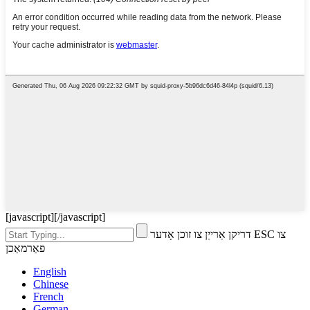
[javascript]
[/javascript]
דריקן אַרייַן צו זוכן אָדער ESC צו
פאַרמאַכן
English
Chinese
French
German