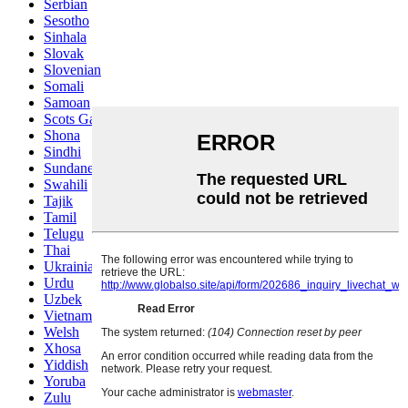
Serbian
Sesotho
Sinhala
Slovak
Slovenian
Somali
Samoan
Scots Gaelic
Shona
Sindhi
Sundanese
Swahili
Tajik
Tamil
Telugu
Thai
Ukrainian
Urdu
Uzbek
Vietnamese
Welsh
Xhosa
Yiddish
Yoruba
Zulu