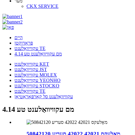
מער
CKX SERVICE
היים
פּראָדוקטן
עקוויוואַלענט TE
4.14 מם עקוויוואַלענט טע
עקוויוואַלענט KET
עקוויוואַלענט JST
עקוויוואַלענט MOLEX
עקוויוואַלענט YEONHO
עקוויוואַלענט STOCKO
עקוויוואַלענט TE
עקוויוואַלענט סל קאָרפּאָראַטיאָן
4.14 מם עקוויוואַלענט טע
מאָלעקס 42021 42022 סעריע 50842120