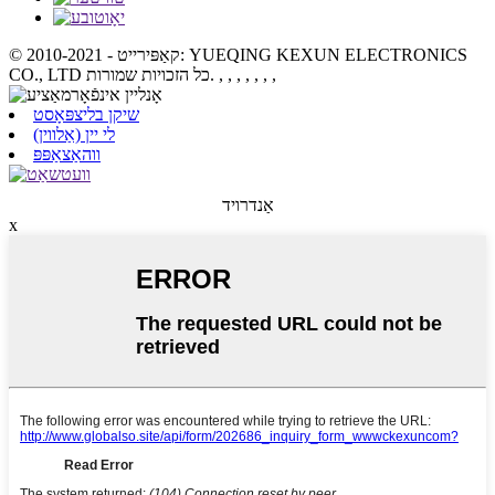
© קאַפּירייט - 2010-2021: YUEQING KEXUN ELECTRONICS
, , , , , , ,
CO., LTD כל הזכויות שמורות.
שיקן בליצפּאָסט
לי יין (אַלווין)
ווהאַצאַפּפּ
אַנדרויד
x