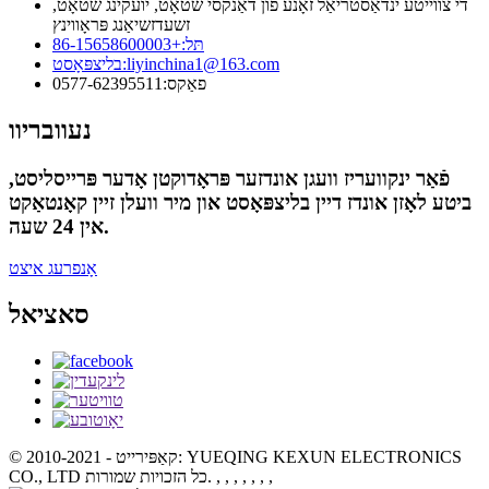
די צווייטע ינדאַסטריאַל זאָנע פון ​​דאַנקסי שטאָט, יועקינג שטאָט,
זשעדזשיאַנג פּראָווינץ
תּל:
+86-15658600003
liyinchina1@163.com
בליצפּאָסט:
פאַקס:
0577-62395511
נעוובריוו
פֿאַר ינקוועריז וועגן אונדזער פּראָדוקטן אָדער פּרייסליסט,
ביטע לאָזן אונדז דיין בליצפּאָסט און מיר וועלן זיין קאָנטאַקט
אין 24 שעה.
אָנפרעג איצט
סאציאל
© קאַפּירייט - 2010-2021: YUEQING KEXUN ELECTRONICS
, , , , , , ,
CO., LTD כל הזכויות שמורות.