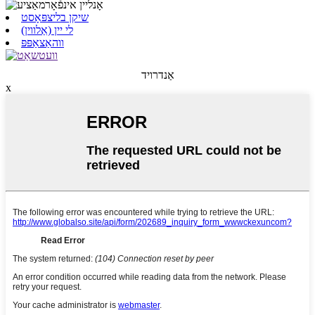
שיקן בליצפּאָסט
לי יין (אַלווין)
ווהאַצאַפּפּ
אַנדרויד
x