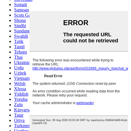
Somali
Samoan
Scots Gaelic
Shona
Sindhi
Sundanese
Swahili
Tajik
Tamil
Telugu
Thai
Ukrainian
Urdu
Uzbek
Vietnamese
Welsh
Xhosa
Yiddish
Yoruba
Zulu
Kinyarwanda
Tatar
Oriya
Turkmen
Uyghur