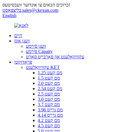
ברוכים הבאים צו אונדזער וועבסיטעס!
sales@ckexun.com
בליצפּאָסט:
English
היים
וועגן אונז
וועגן פֿירמע
פירמע Capaity
עקוויוואַלענט און פאַרבייַט סאָרט
פּראָדוקטן
עקוויוואַלענט KET
1.25 מם קעט
1.5 מם קעט
2.0 מם קעט
2.54 מם קעט
2.5 מם קעט
3.0 מם קעט
3.7 מם קעט
3.96 מם גרייס
4.14 מם גרייס
4.2 מם קעט
4.5 מם קעט
5.0 מם קעט