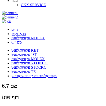
מער
CKX SERVICE
היים
פּראָדוקטן
עקוויוואַלענט MOLEX
6.7 מם
עקוויוואַלענט KET
עקוויוואַלענט JST
עקוויוואַלענט MOLEX
עקוויוואַלענט YEONHO
עקוויוואַלענט STOCKO
עקוויוואַלענט TE
עקוויוואַלענט סל קאָרפּאָראַטיאָן
6.7 מם
רוף אונז