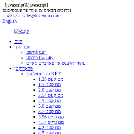
;
[javascript]
[/javascript]
ברוכים הבאים צו אונדזער וועבסיטעס!
sales@ckexun.com
בליצפּאָסט:
English
היים
וועגן אונז
וועגן פֿירמע
פירמע Capaity
עקוויוואַלענט און פאַרבייַט סאָרט
פּראָדוקטן
עקוויוואַלענט KET
1.25 מם קעט
1.5 מם קעט
2.0 מם קעט
2.54 מם קעט
2.5 מם קעט
3.0 מם קעט
3.7 מם קעט
3.96 מם גרייס
4.14 מם גרייס
4.2 מם קעט
4.5 מם קעט