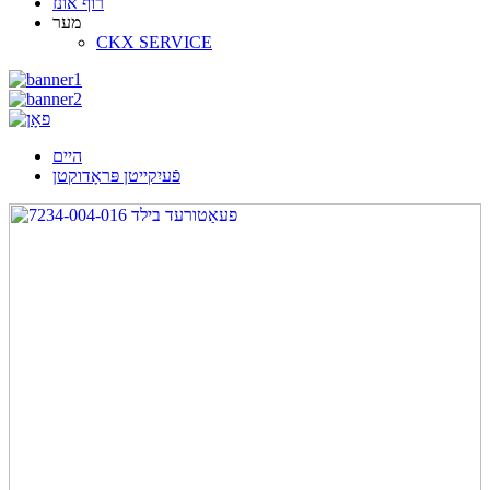
רוף אונז
מער
CKX SERVICE
היים
פֿעיִקייטן פּראָדוקטן