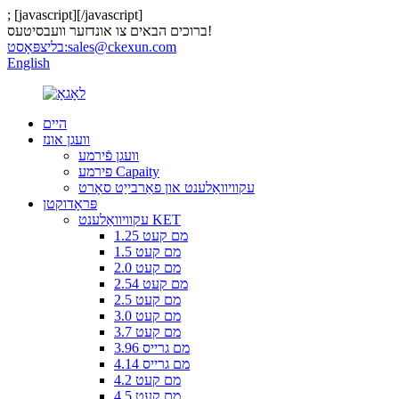
;
[javascript]
[/javascript]
ברוכים הבאים צו אונדזער וועבסיטעס!
sales@ckexun.com
בליצפּאָסט:
English
היים
וועגן אונז
וועגן פֿירמע
פירמע Capaity
עקוויוואַלענט און פאַרבייַט סאָרט
פּראָדוקטן
עקוויוואַלענט KET
1.25 מם קעט
1.5 מם קעט
2.0 מם קעט
2.54 מם קעט
2.5 מם קעט
3.0 מם קעט
3.7 מם קעט
3.96 מם גרייס
4.14 מם גרייס
4.2 מם קעט
4.5 מם קעט