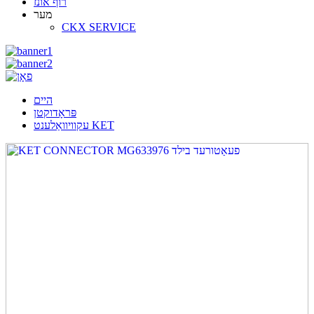
רוף אונז
מער
CKX SERVICE
היים
פּראָדוקטן
עקוויוואַלענט KET