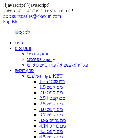
;
[javascript]
[/javascript]
ברוכים הבאים צו אונדזער וועבסיטעס!
sales@ckexun.com
בליצפּאָסט:
English
היים
וועגן אונז
וועגן פֿירמע
פירמע Capaity
עקוויוואַלענט און פאַרבייַט סאָרט
פּראָדוקטן
עקוויוואַלענט KET
1.25 מם קעט
1.5 מם קעט
2.0 מם קעט
2.54 מם קעט
2.5 מם קעט
3.0 מם קעט
3.7 מם קעט
3.96 מם גרייס
4.14 מם גרייס
4.2 מם קעט
4.5 מם קעט