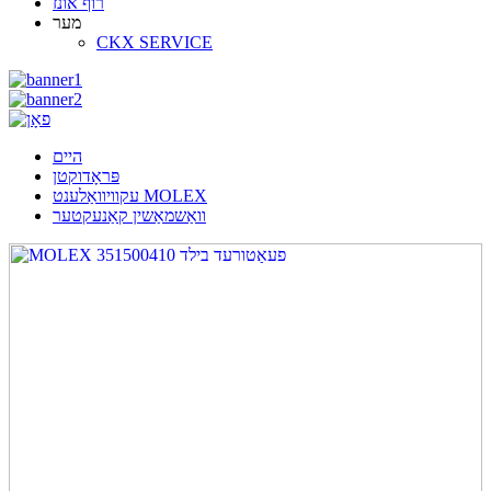
רוף אונז
מער
CKX SERVICE
היים
פּראָדוקטן
עקוויוואַלענט MOLEX
וואַשמאַשין קאַנעקטער