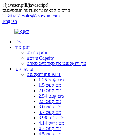
;
[javascript]
[/javascript]
ברוכים הבאים צו אונדזער וועבסיטעס!
sales@ckexun.com
בליצפּאָסט:
English
היים
וועגן אונז
וועגן פֿירמע
פירמע Capaity
עקוויוואַלענט און פאַרבייַט סאָרט
פּראָדוקטן
עקוויוואַלענט KET
1.25 מם קעט
1.5 מם קעט
2.0 מם קעט
2.54 מם קעט
2.5 מם קעט
3.0 מם קעט
3.7 מם קעט
3.96 מם גרייס
4.14 מם גרייס
4.2 מם קעט
4.5 מם קעט