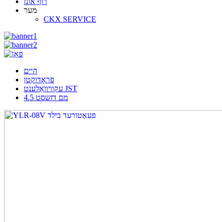
רוף אונז
מער
CKX SERVICE
היים
פּראָדוקטן
עקוויוואַלענט JST
4.5 מם דזשסט