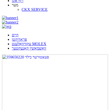
רוף אונז
מער
CKX SERVICE
היים
פּראָדוקטן
עקוויוואַלענט MOLEX
וואַשמאַשין קאַנעקטער