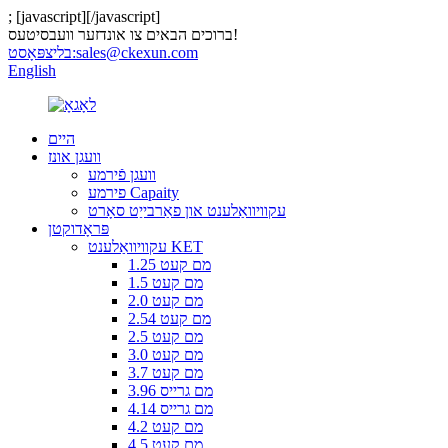
;
[javascript]
[/javascript]
ברוכים הבאים צו אונדזער וועבסיטעס!
sales@ckexun.com
בליצפּאָסט:
English
היים
וועגן אונז
וועגן פֿירמע
פירמע Capaity
עקוויוואַלענט און פאַרבייַט סאָרט
פּראָדוקטן
עקוויוואַלענט KET
1.25 מם קעט
1.5 מם קעט
2.0 מם קעט
2.54 מם קעט
2.5 מם קעט
3.0 מם קעט
3.7 מם קעט
3.96 מם גרייס
4.14 מם גרייס
4.2 מם קעט
4.5 מם קעט