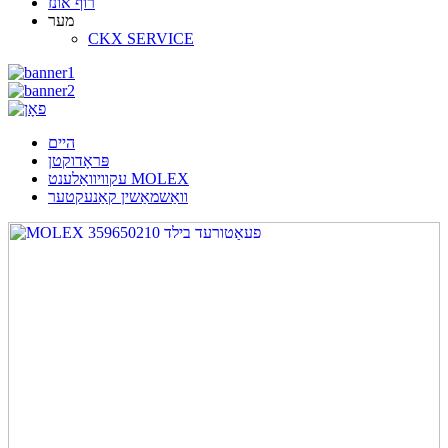
רוף אונז
מער
CKX SERVICE
היים
פּראָדוקטן
עקוויוואַלענט MOLEX
וואַשמאַשין קאַנעקטער