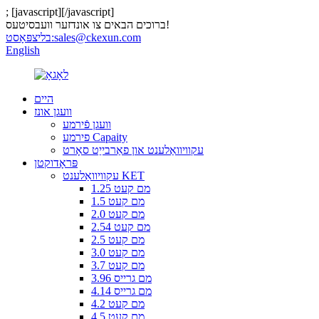
;
[javascript]
[/javascript]
ברוכים הבאים צו אונדזער וועבסיטעס!
sales@ckexun.com
בליצפּאָסט:
English
היים
וועגן אונז
וועגן פֿירמע
פירמע Capaity
עקוויוואַלענט און פאַרבייַט סאָרט
פּראָדוקטן
עקוויוואַלענט KET
1.25 מם קעט
1.5 מם קעט
2.0 מם קעט
2.54 מם קעט
2.5 מם קעט
3.0 מם קעט
3.7 מם קעט
3.96 מם גרייס
4.14 מם גרייס
4.2 מם קעט
4.5 מם קעט