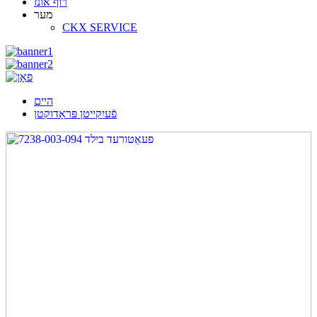
רוף אונז
מער
CKX SERVICE
היים
פֿעיִקייטן פּראָדוקטן