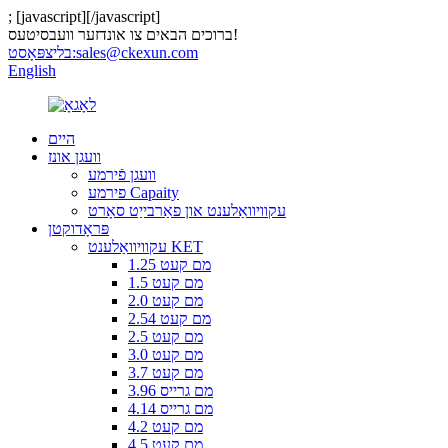
;
[javascript]
[/javascript]
ברוכים הבאים צו אונדזער וועבסיטעס!
sales@ckexun.com
בליצפּאָסט:
English
היים
וועגן אונז
וועגן פֿירמע
פירמע Capaity
עקוויוואַלענט און פאַרבייַט סאָרט
פּראָדוקטן
עקוויוואַלענט KET
1.25 מם קעט
1.5 מם קעט
2.0 מם קעט
2.54 מם קעט
2.5 מם קעט
3.0 מם קעט
3.7 מם קעט
3.96 מם גרייס
4.14 מם גרייס
4.2 מם קעט
4.5 מם קעט