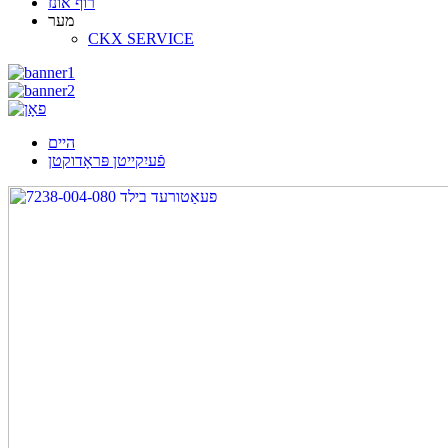
רוף אונז
מער
CKX SERVICE
היים
פֿעיִקייטן פּראָדוקטן