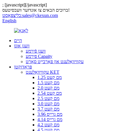
;
[javascript]
[/javascript]
ברוכים הבאים צו אונדזער וועבסיטעס!
sales@ckexun.com
בליצפּאָסט:
English
היים
וועגן אונז
וועגן פֿירמע
פירמע Capaity
עקוויוואַלענט און פאַרבייַט סאָרט
פּראָדוקטן
עקוויוואַלענט KET
1.25 מם קעט
1.5 מם קעט
2.0 מם קעט
2.54 מם קעט
2.5 מם קעט
3.0 מם קעט
3.7 מם קעט
3.96 מם גרייס
4.14 מם גרייס
4.2 מם קעט
4.5 מם קעט